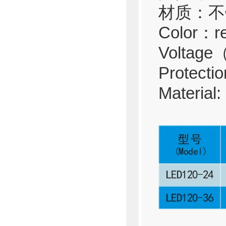
材质：不
Color
：
r
Voltage
Protectio
Material: