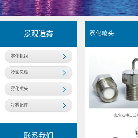
景观造雾
雾化喷头
雾化机组
冷雾风扇
雾化喷头
冷雾配件
红宝石撞击式
联系我们