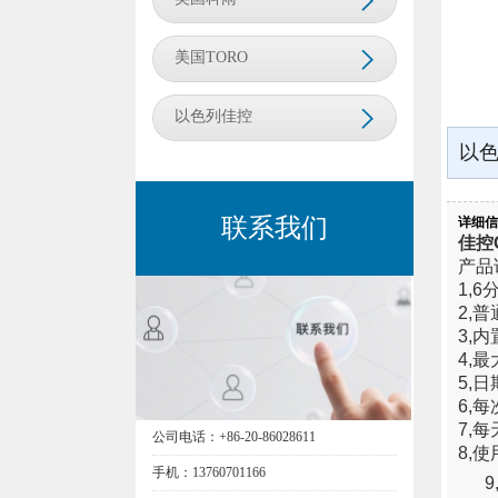
美国TORO
以色列佳控
以色
联系我们
详细信
佳控G
产品
1,
2,
3,
4,
5,
6,
7,
公司电话：+86-20-86028611
8,
手机：13760701166