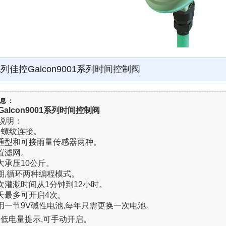
列佳控Galcon9001系列时间控制阀
息 ：
alcon9001
系列时间控制阀
说明：
6分螺纹连接。
普通型和可接雨量传感器两种。
内置滤网。
最大承压10公斤。
日期,循环两种编程模式。
每次灌溉时间从1分钟到12小时。
每天最多可开启4次。
使用一节9V碱性
电池
,每年只需更换一次电池。
9,低电量提示,可手动开启。